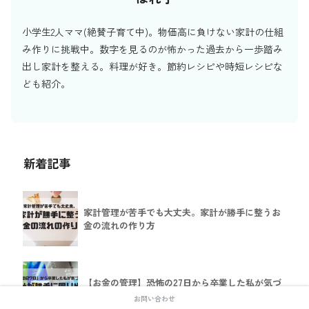
小学生2人ママ(絶賛子育て中)。物価高に負けない家計の仕組
み作りに挑戦中。数字を見るのが怖かった過去から一歩踏み
出し家計を整える。料理が好き。節約レシピや時短レシピな
ども紹介。
新着記事
家計管理が苦手でも大丈夫。家計が勝手に整うお
金の流れの作り方
【お金の管理】恐怖の27日から卒業した私が気づ
いた、家計が勝手に回り出す最初の一歩
お問い合わせ