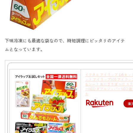
下味冷凍にも最適な袋なので、時短調理にピッタリのアイテ
ムとなっています。
イワタニ アイラップ 6点セッ
ット アイラップ100 アイラッ
もシート おにぎりぽっけ ス
ーNEO ダブルジッパーNEO 
ル
楽