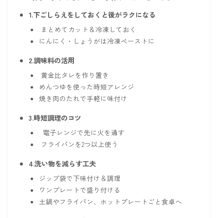
1.下ごしらえをしておくと後がラクになる
まとめてカット＆冷凍しておく
にんにく・しょうがは冷凍ペーストに
2.調味料の活用
黄金比タレを作り置き
めんつゆを使った時短アレンジ
焼き肉のたれで手軽に味付け
3.時短調理のコツ
電子レンジで先に火を通す
フライパンを2つ以上使う
4.洗い物を減らす工夫
ジップ袋で下味付け＆調理
ワンプレートで盛り付ける
土鍋やフライパン、ホットプレートごと食卓へ