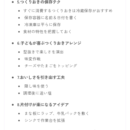
5.つくりおきの保存テク
すぐに消費するつくりおきは冷蔵保存がおすすめ
保存容器に名前＆日付を書く
冷凍庫は平らに保存
食材の特性を把握しておく
6.子どもが喜ぶつくりおきアレンジ
型抜きで楽しさを演出
味変作戦
チーズやたまごをトッピング
7.おいしさを引き出す工夫
隠し味を使う
調理後に追い塩
8.片付けが楽になるアイデア
まな板にラップ、牛乳パックを敷く
シンクで作業台を拡張