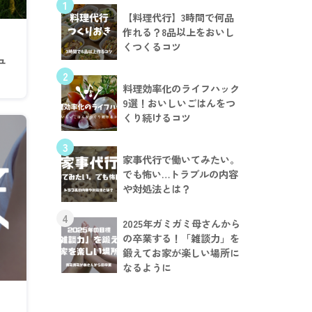
1
【料理代行】3時間で何品
作れる？8品以上をおいし
くつくるコツ
ュ
2
料理効率化のライフハック
9選！おいしいごはんをつ
くり続けるコツ
3
家事代行で働いてみたい。
でも怖い…トラブルの内容
や対処法とは？
4
2025年ガミガミ母さんから
の卒業する！「雑談力」を
鍛えてお家が楽しい場所に
なるように