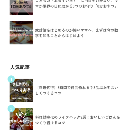
こどもの「お腹すいた！」に白目をむかない。マ
マが限界の日に助かる3つのお守り「0分おやつ」
家計簿をはじめるのが怖いママへ。まずは今の数
字を知ることからはじめよう
人気記事
1
【料理代行】3時間で何品作れる？8品以上をおい
しくつくるコツ
2
料理効率化のライフハック9選！おいしいごはんを
つくり続けるコツ