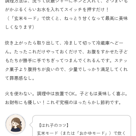
調理方法は、洗って炊飯ジャーにポンと入れて、さつまいも
がかぶるくらいお水を入れてスイッチを押すだけ！
（「玄米モード」で炊くと、ねっとり甘くなって最高に美味
しくなります）
炊き上がったら取り出して、冷まして切って冷蔵庫へどー
ん。たったこれだけやっておくだけで、お腹をすかせた子ど
もたちが勝手に手でちぎってつまんでくれるんです。スナッ
ク菓子より腹持ちが良いので、少量でしっかり満足してくれ
て罪悪感なし。
火を使わない。調理中は放置でOK。子どもは美味しく喜ぶ。
お財布にも優しい！これぞ究極のほったらかし節約です。
【はれ子のコツ】
玄米モード（または「おかゆモード」）で炊く