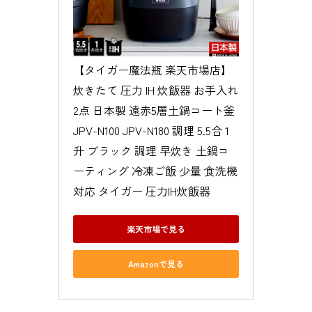
【タイガー魔法瓶 楽天市場店】
炊きたて 圧力 IH 炊飯器 お手入れ
2点 日本製 遠赤5層土鍋コート釜 
JPV-N100 JPV-N180 調理 5.5合 1
升 ブラック 調理 早炊き 土鍋コ
ーティング 冷凍ご飯 少量 食洗機
対応 タイガー 圧力IH炊飯器
楽天市場で見る
Amazonで見る