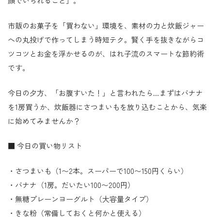
顔でいられること」。
市販のお菓子を「買わない」環境を、素材の力と炊飯ジャー
への丸投げで作ってしまう時短テク。賢く手を抜きながらコ
ツコツとお金を浮かせるのが、はれ子流のスマートな節約術
です。
今日の夕方、「お腹すいた！」と言われたら…まずはバナナ
を1房買うか、炊飯器にさつまいもを放り込むことから、気楽
に始めてみませんか？
■ 今日の買い物リスト
・さつまいも（1〜2本。スーパーで100〜150円くらい）
・バナナ（1房。だいたい100〜200円）
・無糖プレーンヨーグルト（大容量タイプ）
・きな粉（常備しておくと何かと使える）